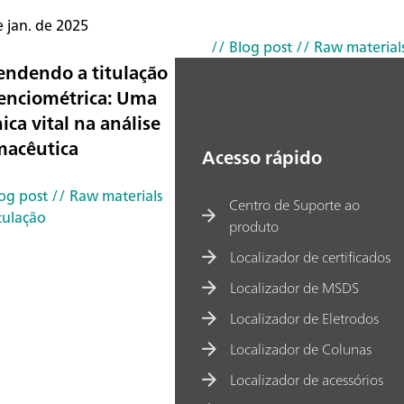
e jan. de 2025
// Blog post
// Raw material
endendo a titulação
enciométrica: Uma
ica vital na análise
macêutica
Acesso rápido
log post
// Raw materials
Centro de Suporte ao
tulação
produto
Localizador de certificados
Localizador de MSDS
Localizador de Eletrodos
Localizador de Colunas
Localizador de acessórios