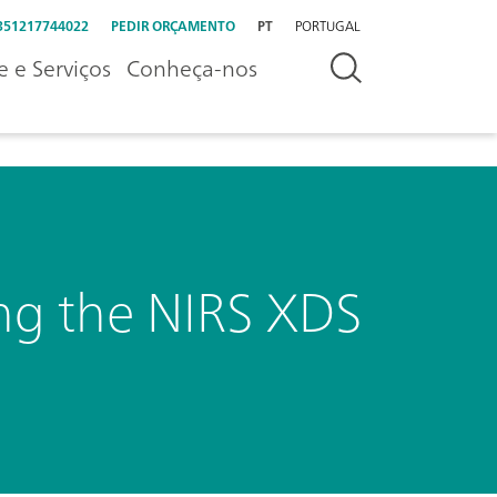
351217744022
PEDIR ORÇAMENTO
PT
PORTUGAL
e e Serviços
Conheça-nos
ing the NIRS XDS