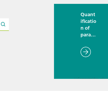
Quant
ificatio
n of
parace
tamol
with
square
wave
volta
mmetr
y
// Educação e investi