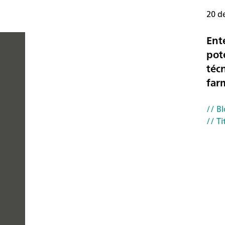
20 d
Ent
pot
técn
PEOPLE
far
YOU
// B
CAN
// Ti
TRUST