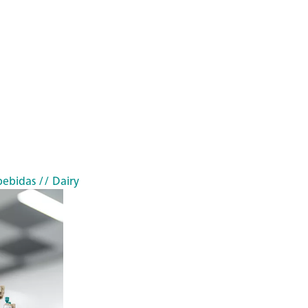
bebidas
// Dairy