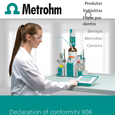
Produtos
Indústrias
Fique por
dentro
Serviços
Metrohm
Carreira
Declaration of conformity 906