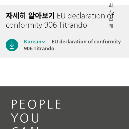
회
사
자세히 알아보기
EU declaration of
소
conformity 906 Titrando
개
Korean
EU declaration of conformity
906 Titrando
PEOPLE
YOU