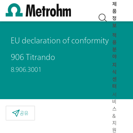
제
품
정
보
적
EU declaration of conformity
용
분
906 Titrando
야
지
8.906.3001
식
센
터
서
비
스
공유
&
지
원