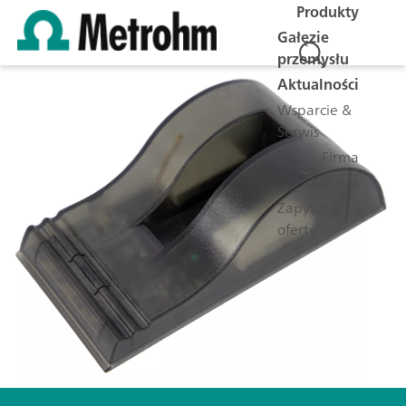
Produkty
Gałęzie
przemysłu
Aktualności
Wsparcie &
Serwis
Firma
Kariera
Zapytaj o
ofertę