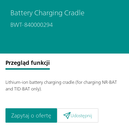
Battery Charging Cradle
BWT-840000294
Przegląd funkcji
Lithium-ion battery charging cradle.(for charging NR-BAT
and TID-BAT only).
Zapytaj o ofertę
Udostępnij