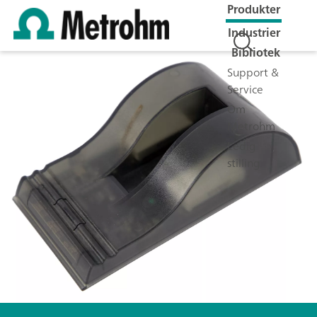
Produkter
Industrier
Bibliotek
Support &
Service
Om
Metrohm
Ledig
stilling