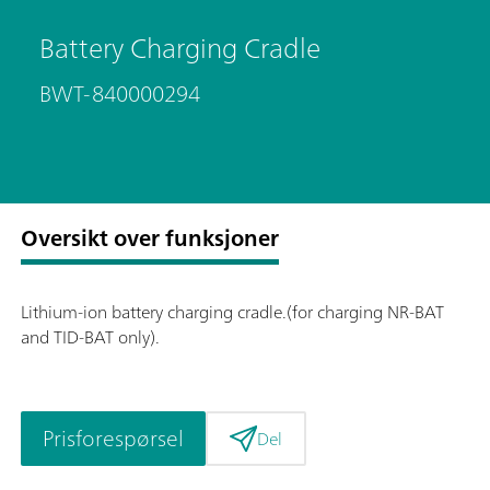
Battery Charging Cradle
BWT-840000294
Oversikt over funksjoner
Lithium-ion battery charging cradle.(for charging NR-BAT
and TID-BAT only).
Prisforespørsel
Del