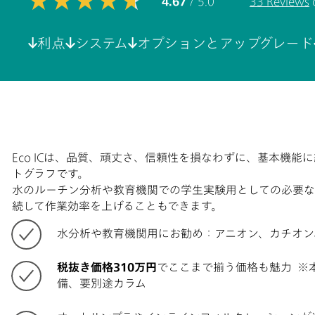
4.67
/ 5.0
33 Reviews
利点
システム
オプションとアップグレード
Eco ICは、品質、頑丈さ、信頼性を損なわずに、基本機能
トグラフです。
水のルーチン分析や教育機関での学生実験用としての必要な
続して作業効率を上げることもできます。
水分析や教育機関用にお勧め：アニオン、カチオン
税抜き価格310万円
でここまで揃う価格も魅力 ※
備、要別途カラム