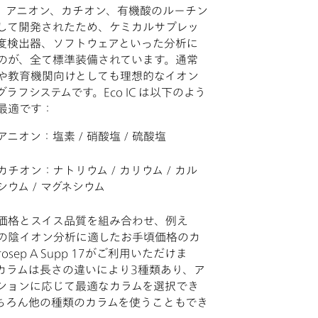
ICは、アニオン、カチオン、有機酸のルーチン
して開発されたため、ケミカルサプレッ
度検出器、ソフトウェアといった分析に
のが、全て標準装備されています。通常
や教育機関向けとしても理想的なイオン
ラフシステムです。Eco IC は以下のよう
最適です：
アニオン：塩素 / 硝酸塩 / 硫酸塩
カチオン：ナトリウム / カリウム / カル
シウム / マグネシウム
価格とスイス品質を組み合わせ、例え
の陰イオン分析に適したお手頃価格のカ
rosep A Supp 17がご利用いただけま
カラムは長さの違いにより3種類あり、ア
ションに応じて最適なカラムを選択でき
ちろん他の種類のカラムを使うこともでき