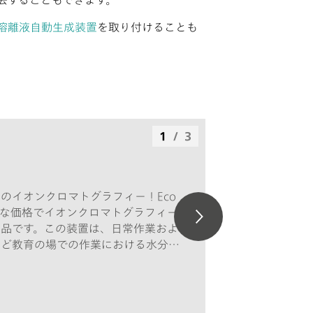
去することもできます。
溶離液自動生成装置
を取り付けることも
。
1
/
3
のイオンクロマトグラフィー！Eco
頃な価格でイオンクロマトグラフィー
商品です。この装置は、日常作業およ
など教育の場での作業における水分分
ています。納品内容には、電気伝導度
m Suppressor Module「MSM」、
含まれています。サンプル数36まで
動化、およびインライン限外ろ過の使