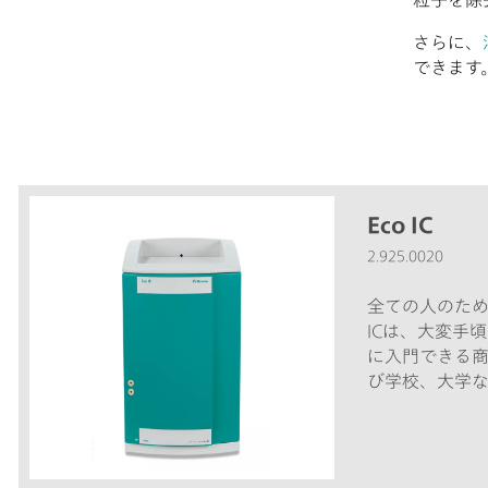
粒子を除
さらに、
できます
Eco IC
2.925.0020
全ての人のため
ICは、大変手
に入門できる
び学校、大学
析に特に適し
検出器、Metroh
ソフトウェアが
の後からの自