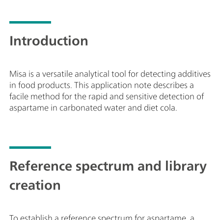
積が最小で、バッテリーの持続時間も長いため、
現場での試験や移動式実験室のアプリケーション
に最適です。MISA は、柔軟なサンプリングオプシ
Introduction
ョンに様々なレーザークラス1 用のアタッチメント
を提供しています。アナライザーは、BlueTooth
または USB 接続を介して操作することができま
Misa is a versatile analytical tool for detecting additives
す。MISA Advanced パッケージは、Metrohm の
in food products. This application note describes a
ナノ粒子溶液と P-SERS ストリップを使用して
facile method for the rapid and sensitive detection of
SERS 分析をユーザーが実施することができるコン
aspartame in carbonated water and diet cola.
プリートパッケージです。MISA Advanced パッケ
ージには、MISA バイアルアタッチメント、P-
SERS アタッチメント、ASTM 校正規格、USB ミニ
ケーブル、USB 電源、および MISA 装置を操作す
るための MISA Cal ソフトウェアが含まれます。ま
Reference spectrum and library
た、装置や付属品を安全に収納するための耐久性
に優れた保護ケースも付属しています。
creation
To establish a reference spectrum for aspartame, a