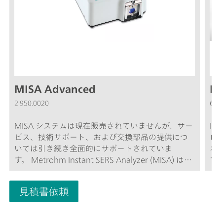
MISA Advanced
I
2.950.0020
6.0
MISA システムは現在販売されていませんが、サー
ID
ビス、技術サポート、および交換部品の提供につ
ロ
いては引き続き全面的にサポートされていま
ネ
す。 Metrohm Instant SERS Analyzer (MISA) は、
て
違法物質、食品添加物、食品汚染物質の迅速な微
び
量分析検出 / 識別に使用される、高性能のポータ
見積書依頼
ブルアナライザーシステムです。MISA は、
Metrohm 社独自の軌道走査スキャン (ORS) 技術を
搭載した高効率分光器を特長としています。設置面