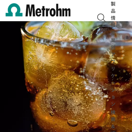
製
品
情
報
産
業
別
ア
プ
リ
ケ
ー
シ
ョ
ン
検
索
＆