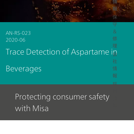
情
報
保
守
＆
AN-RS-023
修
2020-06
理
Trace Detection of Aspartame in
会
社
Beverages
情
報
採
用
Protecting consumer safety
情
報
with Misa