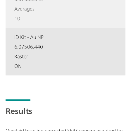
Averages
10
ID Kit - Au NP
6.07506.440
Raster
ON
Results
Overlaid baseline-corrected SERS spectra acquired for