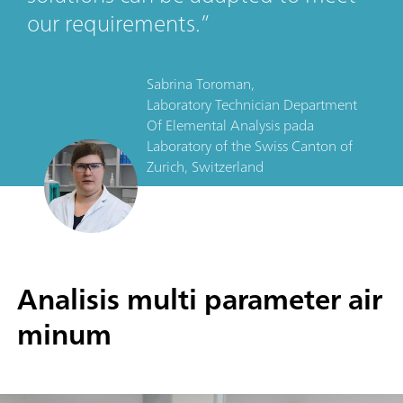
our requirements.
Sabrina Toroman,
Laboratory Technician Department
Of Elemental Analysis
pada
Laboratory of the Swiss Canton of
Zurich, Switzerland
Analisis multi parameter air
minum