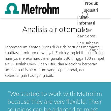
Produk
Industri
Pusat
Informasi
Analisis air otomatis
Bantuan
dan Servis
0:00 / 0:00
Perusahaan
Laboratorium Kanton Swiss di Zurich bertugas memantau
Karir
kualitas air minum di wilayah Zurich yang lebih luas. Setiap
harinya, mereka harus menganalisis 30 hingga 100 sampel
air. Di sinilah OMNIS dan TitrIC dari Metrohm berperan
untuk analisis air minum yang cepat, andal, dan
keterulangan hasil yang baik.
We started to work with Metrohm
because they are very flexible. Their
solutions can be adapted to meet