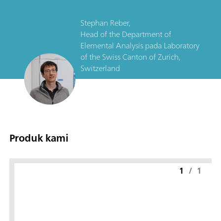
Stephan Reber,
Head of the Department of
Elemental Analysis
pada
Laboratory
of the Swiss Canton of Zurich,
Switzerland
Produk kami
1
/
1