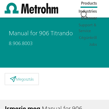
Products
Industries
Discover
Support &
Service
Manual for 906 Titrando
Cégünkről
8.906.8003
Jobs
Megosztás
Ismerje meg
Manual for 906