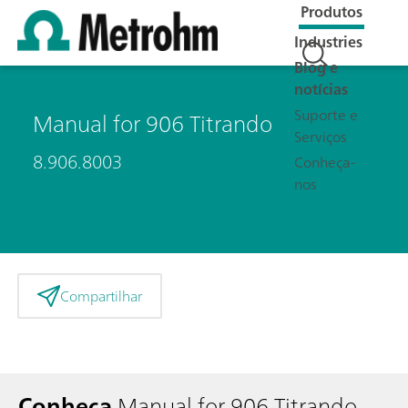
Produtos
Industries
Blog e
notícias
Suporte e
Manual for 906 Titrando
Serviços
8.906.8003
Conheça-
nos
Compartilhar
Conheça
Manual for 906 Titrando