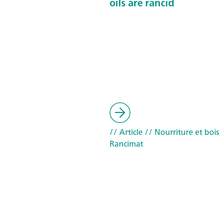
oils are rancid
// Article
// Nourriture et boi
Rancimat