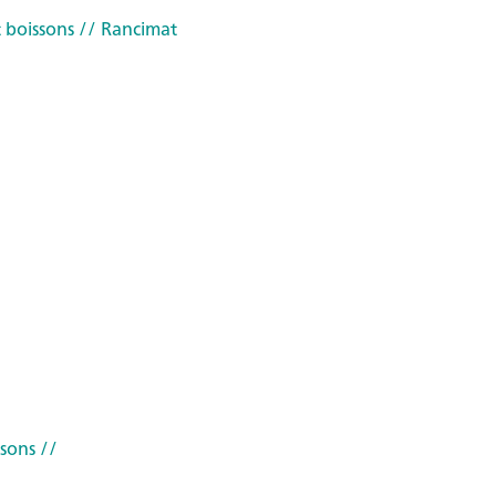
 boissons
// Rancimat
ssons
//