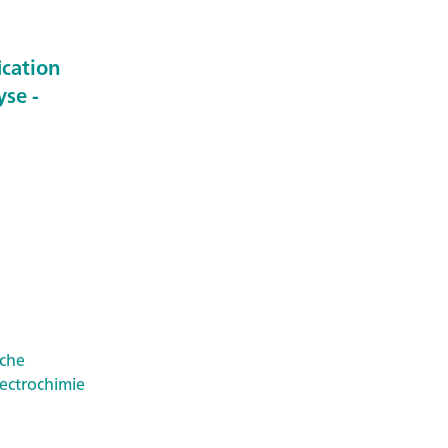
ication
yse -
oche
ectrochimie