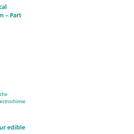
cal
n – Part
oche
ectrochimie
ur edible