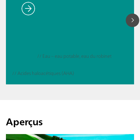
// Eau – eau potable, eau du robinet
// Acides haloacétiques (AHA)
Aperçus