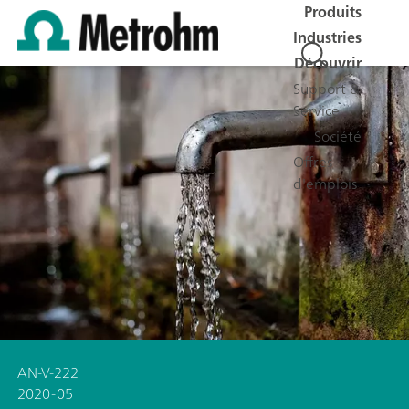
Produits
Industries
Découvrir
Support &
Service
Société
Offres
d'emplois
AN-V-222
2020-05