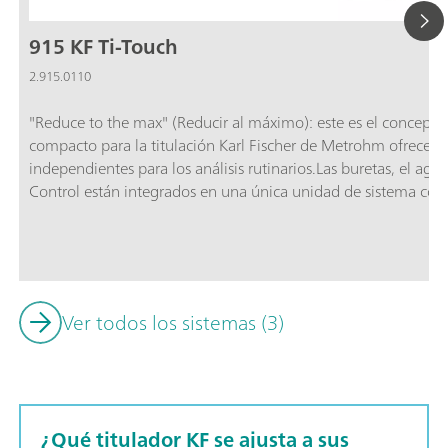
915 KF Ti-Touch
2.915.0110
"Reduce to the max" (Reducir al máximo): este es el concepto 
compacto para la titulación Karl Fischer de Metrohm ofrece l
independientes para los análisis rutinarios.Las buretas, el agi
Control están integrados en una única unidad de sistema co
en la mesa del laboratorio.Ahora el 915 KF Ti-Touch tambié
11. Así siempre realizará las auditorías de forma segura.El pa
Dosino, una unidad de dosificación de 10 mL y otros accesori
Ver todos los sistemas (3)
¿Qué titulador KF se ajusta a sus