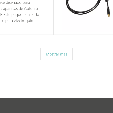
ete diseñado para
os aparatos de Autolab
SB.Este paquete, creado
cos para electroquímicos
s de 2 décadas de
suario y la última
ftware .NET, aporta más
lidad al
lvanostato de
Mostrar más
ece las siguientes
:Editor de procedimientos
; Visión conjunta y clara
rtantes en tiempo real;
entas de representación y
; Control integrado de los
s, como los aparatos de
dos de Metrohm;
ima versión de NOVA