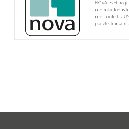
NOVA es el paqu
controlar todos l
con la interfaz U
por electroquími
y que integra má
experiencia del u
tecnología de so
potencia y flexibi
potenciostato/ga
Autolab.NOVA ofr
funciones únicas
flexible y potente
de los datos impo
Potentes herrami
análisis de datos
aparatos externo
manejo de líqui
Descargue la últ