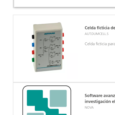
Celda ficticia 
AUT.DUMCELL.S
Celda ficticia pa
Software avanz
investigación e
NOVA