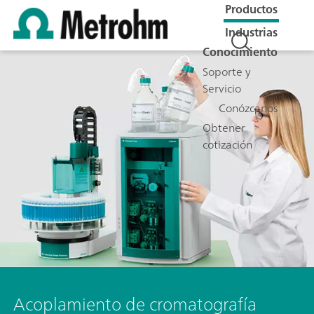
Productos
Industrias
Conocimiento
Soporte y
Servicio
Conózcanos
Obtener
cotización
Acoplamiento de cromatografía