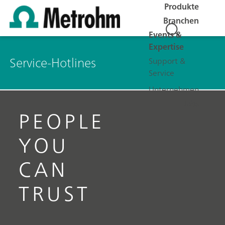
Produkte
Branchen
Events &
Expertise
Service-Hotlines
Support &
Service
Unternehmen
Jobs
PEOPLE
YOU
CAN
TRUST