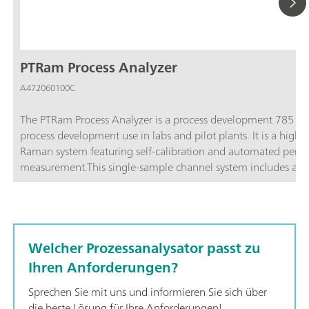
PTRam Process Analyzer
A472060100C
The PTRam Process Analyzer is a process development 785 n
process development use in labs and pilot plants. It is a high 
Raman system featuring self-calibration and automated perfor
measurement.This single-sample channel system includes a lab
shaft. The PTRam Process Analyzer is 19” rack-mountable. Th
Vision software and it can be connected with a 2060 Human I
Welcher Prozessanalysator passt zu
Ihren Anforderungen?
Sprechen Sie mit uns und informieren Sie sich über
die beste Lösung für Ihre Anforderungen!