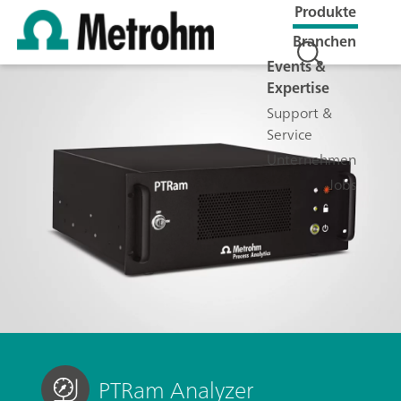
Produkte
Branchen
Events &
Expertise
Support &
Service
Unternehmen
Jobs
PTRam Analyzer