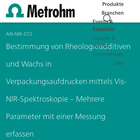
Produkte
Branchen
Events &
Expertise
AN-NIR-072
Support &
Bestimmung von Rheologieadditiven
Service
Unternehmen
und Wachs in
Jobs
Verpackungsaufdrucken mittels Vis-
NIR-Spektroskopie – Mehrere
Parameter mit einer Messung
erfassen