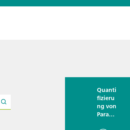
Quanti
fizieru
ng von
Paracet
amol