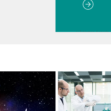
mittels
Square
-Wave-
Voltam
metrie
// Pharmazeutische Wi
// Bildung und Forsc