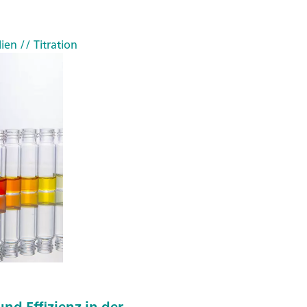
lien
// Titration
und Effizienz in der