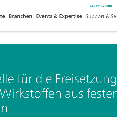
+49711770880
te
Branchen
Events & Expertise
Support & Se
e für die Freisetzun
irkstoffen aus feste
en