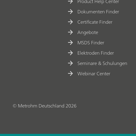
Product Help Center
o
Dokumenten Finder
l
Certificate Finder
w
i
Angebote
t
MSDS Finder
h
Elektroden Finder
N
Seminare & Schulungen
I
Webinar Center
R
S
© Metrohm Deutschland 2026