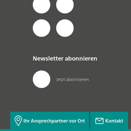
590
Newsletter abonnieren
Jetzt abonnieren
Ihr Ansprechpartner vor Ort
Kontakt