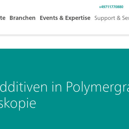
+49711770880
te
Branchen
Events & Expertise
Support & Se
ditiven in Polymergr
skopie