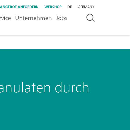
ANGEBOT ANFORDERN
WEBSHOP
DE
GERMANY
rvice
Unternehmen
Jobs
anulaten durch