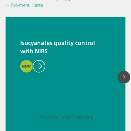
// Polymere, Harze
Isocyanates quality control
with NIRS
NEW
// Polymere, Harze
// Recycling