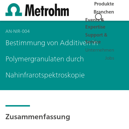
Produkte
Branchen
Events &
Expertise
AN-NIR-004
Support &
Bestimmung von Additiven in
Service
Unternehmen
Polymergranulaten durch
Jobs
Nahinfrarotspektroskopie
Zusammenfassung