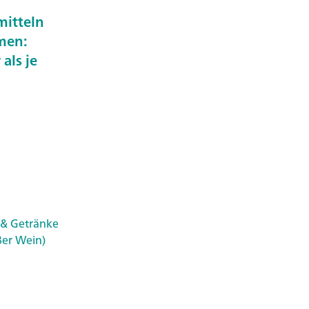
mitteln
men:
als je
 & Getränke
ßer Wein)