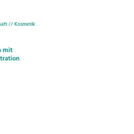
haft
// Kosmetik
n mit
tration