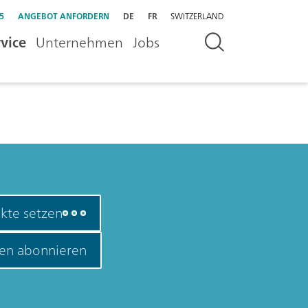
5
ANGEBOT ANFORDERN
DE
FR
SWITZERLAND
vice
Unternehmen
Jobs
kte setzen
en abonnieren