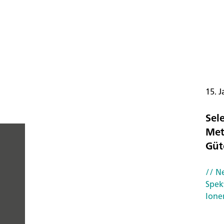
15. J
Sel
Met
Güt
PEOPLE
// N
YOU
Spek
Ione
CAN