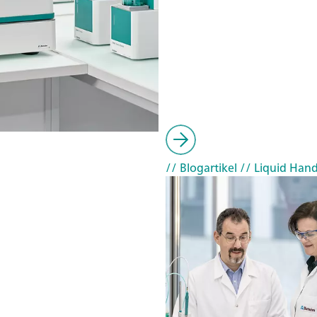
// Blogartikel
// Liquid Hand