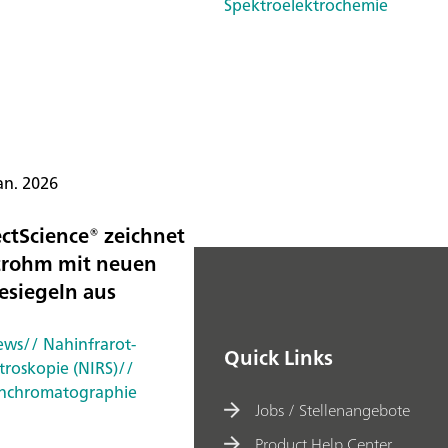
Spektroelektrochemie
an. 2026
ectScience® zeichnet
rohm mit neuen
esiegeln aus
ews
// Nahinfrarot-
Quick Links
troskopie (NIRS)
//
nchromatographie
Jobs / Stellenangebote
Product Help Center