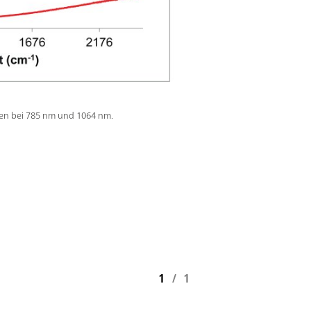
en bei 785 nm und 1064 nm.
1
/
1