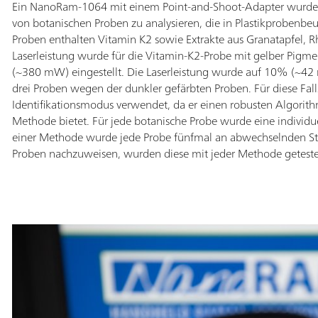
Ein NanoRam-1064 mit einem Point-and-Shoot-Adapter wurde 
werden können. Mithilfe der Raman-Technologie
von botanischen Proben zu analysieren, die in Plastikprobenbeu
reduziert das NanoRam-1064 Fluoreszenz auf ein
Proben enthalten Vitamin K2 sowie Extrakte aus Granatapfel, 
Minimum und kann eine grosse Auswahl an Proben
Laserleistung wurde für die Vitamin-K2-Probe mit gelber Pigm
identifizieren, wobei zwischen verschiedenen
(~380 mW) eingestellt. Die Laserleistung wurde auf 10% (~42 m
Qualitätsstufen von Cellulose, Polysorbat und
drei Proben wegen der dunkler gefärbten Proben. Für diese F
Opadry® unterschieden werden kann. Schnelle Tests
Identifikationsmodus verwendet, da er einen robusten Algorith
angelieferter Materialien können mit dem NanoRam-
Methode bietet. Für jede botanische Probe wurde eine individue
1064 durch transparente Behälter erfolgen, ohne die
einer Methode wurde jede Probe fünfmal an abwechselnden Stel
Integrität der Probe oder deren Volumen zu
Proben nachzuweisen, wurden diese mit jeder Methode geteste
beeinträchtigen. Das Gerät bietet ausserdem eine
vollständig integrierte Bibliothek und eine
Methodenvalidierung, was bei der Entwicklung von
Methoden und Bibliotheken einen konformen Ablauf
ermöglicht.Das NanoRam erfüllt sämtliche
Anforderungen gemäss 21 CFR Part 11 sowie Part
1040.10 der US-amerikanischen Behörde FDA und
kann eine zentrale Rolle in Einrichtungen einnehmen,
die sich nach der cGMP (in den USA aktuell gültige
gute Herstellungspraxis) richten. Das NanoRam-1064