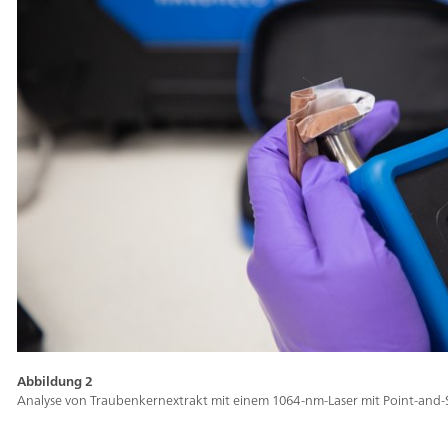
erfüllt die Anforderungen an die Methoden der
Raman-Spektroskopie laut Kapitel 858> des
Amerikanischen Arzneimittelbuchs, Europäischer
Pharmakopöe 2.2.48, Japanischer Pharmakopöe 2.26
sowie den Richtlinien der Pharmakopöe der
Volksrepublik China zur Raman-Spektroskopie.
Raman ist eine anerkannte Methode zur Einhaltung
der Richtlinien gemäss PIC/S und GMP, wenn es um
die 100%ige Identitätssicherung bei Ausgangsstoffen
geht. Schulungen und Supportleistungen sind in
vollem Umfang verfügbar, darunter auch
Implementierungsleistungen zu IQ/OQ/PQ/DQ
sowie Unterstützung bei der Entwicklung von
Methoden und/oder neuen Bibliotheken.
Abbildung 2
Analyse von Traubenkernextrakt mit einem 1064-nm-Laser mit Point-and