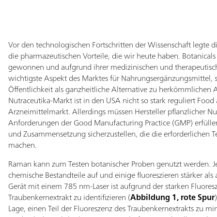
Vor den technologischen Fortschritten der Wissenschaft legte d
die pharmazeutischen Vorteile, die wir heute haben. Botanical
gewonnen und aufgrund ihrer medizinischen und therapeutisch
wichtigste Aspekt des Marktes für Nahrungsergänzungsmittel, s
Öffentlichkeit als ganzheitliche Alternative zu herkömmlichen
Nutraceutika-Markt ist in den USA nicht so stark reguliert Foo
Arzneimittelmarkt. Allerdings müssen Hersteller pflanzlicher 
Anforderungen der Good Manufacturing Practice (GMP) erfüllen, 
und Zusammensetzung sicherzustellen, die die erforderlichen Te
machen.
Raman kann zum Testen botanischer Proben genutzt werden. Je
chemische Bestandteile auf und einige fluoreszieren stärker als
Gerät mit einem 785 nm-Laser ist aufgrund der starken Fluoresz
Traubenkernextrakt zu identifizieren (
Abbildung 1, rote Spur
Lage, einen Teil der Fluoreszenz des Traubenkernextrakts zu mi