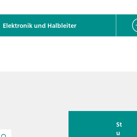
Elektronik und Halbleiter
St
u