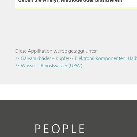
Diese Applikation wurde getaggt unter
// Galvanikbäder – Kupfer
// Elektronikkomponenten, Halb
// Wasser – Reinstwasser (UPW)
PEOPLE