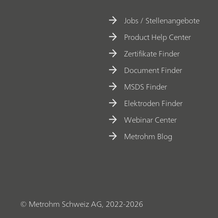
Q
C
Jobs / Stellenangebote
M
Product Help Center
-D
Zertifikate Finder
an
Document Finder
d
MSDS Finder
Ra
m
Elektroden Finder
an
Webinar Center
sp
Metrohm Blog
ec
tr
os
co
py
© Metrohm Schweiz AG, 2022-2026