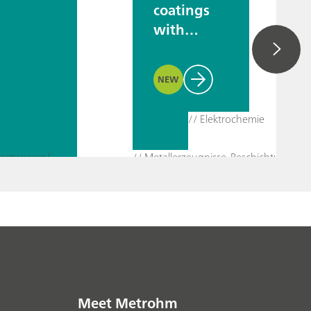
coatings
with
EQCM-D
and EIS
NEW
// Elektrochemie
// Wasser – Reinstwasser (UPW)
ie
// Korrosion
// Spektroskopie (NIRS Raman)
Meet Metrohm