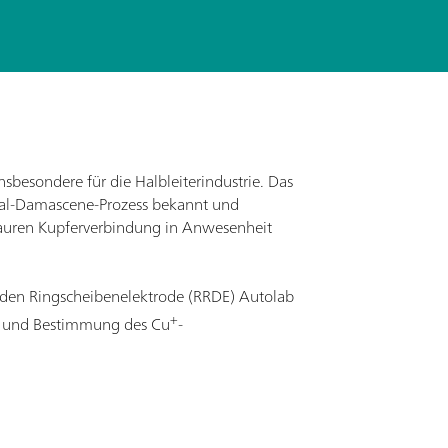
nsbesondere für die Halbleiterindustrie. Das
Dual-Damascene-Prozess bekannt und
 sauren Kupferverbindung in Anwesenheit
enden Ringscheibenelektrode (RRDE) Autolab
+
er und Bestimmung des Cu
-