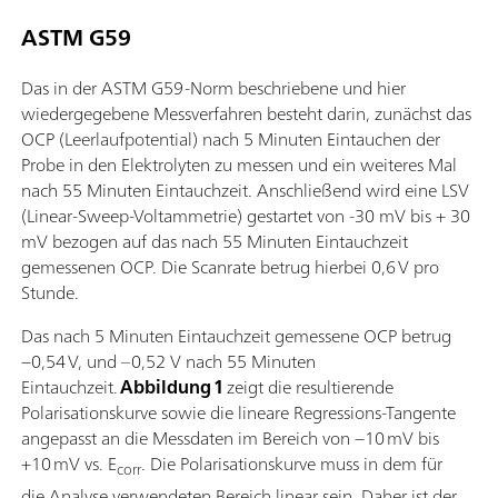
ASTM G59
Das in der ASTM G59-Norm beschriebene und hier
wiedergegebene Messverfahren besteht darin, zunächst das
OCP (Leerlaufpotential) nach 5 Minuten Eintauchen der
Probe in den Elektrolyten zu messen und ein weiteres Mal
nach 55 Minuten Eintauchzeit. Anschließend wird eine LSV
(Linear-Sweep-Voltammetrie) gestartet von -30 mV bis + 30
mV bezogen auf das nach 55 Minuten Eintauchzeit
gemessenen OCP. Die Scanrate betrug hierbei 0,6 V pro
Stunde.
Das nach 5 Minuten Eintauchzeit gemessene OCP betrug
−0,54 V, und –0,52 V nach 55 Minuten
Eintauchzeit.
Abbildung 1
zeigt die resultierende
Polarisationskurve sowie die lineare Regressions-Tangente
angepasst an die Messdaten im Bereich von −10 mV bis
+10 mV vs. E
. Die Polarisationskurve muss in dem für
corr
die Analyse verwendeten Bereich linear sein. Daher ist der