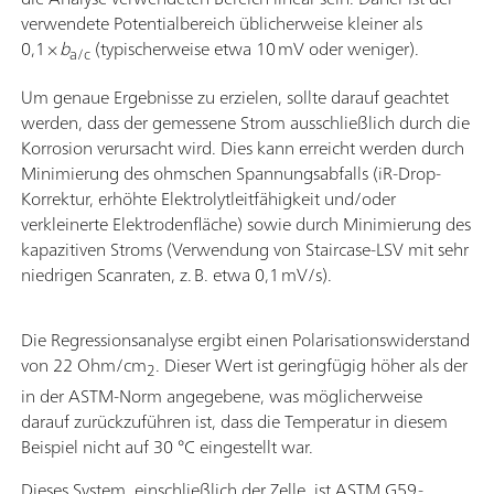
verwendete Potentialbereich üblicherweise kleiner als
0,1 ×
b
(typischerweise etwa 10 mV oder weniger).
a/c
Um genaue Ergebnisse zu erzielen, sollte darauf geachtet
werden, dass der gemessene Strom ausschließlich durch die
Korrosion verursacht wird. Dies kann erreicht werden durch
Minimierung des ohmschen Spannungsabfalls (iR-Drop-
Korrektur, erhöhte Elektrolytleitfähigkeit und/oder
verkleinerte Elektrodenfläche) sowie durch Minimierung des
kapazitiven Stroms (Verwendung von Staircase-LSV mit sehr
niedrigen Scanraten, z. B. etwa 0,1 mV/s).
Die Regressionsanalyse ergibt einen Polarisationswiderstand
von 22 Ohm/cm
. Dieser Wert ist geringfügig höher als der
2
in der ASTM-Norm angegebene, was möglicherweise
darauf zurückzuführen ist, dass die Temperatur in diesem
Beispiel nicht auf 30 °C eingestellt war.
Dieses System, einschließlich der Zelle, ist ASTM G59-