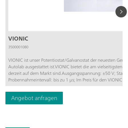
VIONIC
3500001080
VIONIC ist unser Potentiostat/Galvanostat der neuesten Gene
Autolab ausgestattet ist.VIONIC bietet die am vielseitigsten k
derzeit auf dem Markt sind.Ausgangsspannung: ±50 V; Standa
Probennahmeintervall: bis zu 1 μs; Im Preis für den VIONIC s
anderen Geräten normalerweise mit zusätzlichen Kosten ver
Impedanzspektroskopie (EIS); 4 Floating Modi (bei geerdeten
Angebot anfragen
(S2); Analoger Scan;