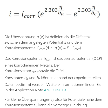
Die Überspannung
η
(V) ist definiert als die Differenz
zwischen dem angelegten Potential
E
und dem
Korrosionspotential E
(d. h.
η
(V) =
E
− E
).
corr
corr
Das Korrosionspotential E
ist das Leerlaufpotential (OCP)
corr
eines korrodierenden Metalls. Der
Korrosionsstrom
i
sowie die Tafel-
corr
Konstanten
b
und
b
können anhand der experimentellen
a
c
Daten bestimmt werden. Weitere Informationen finden Sie
in der Application Note
AN-COR-019
.
Für kleine Überspannungen
η
, also für Potentiale nahe dem
Korrosionspotential, kann die vorherige Gleichung