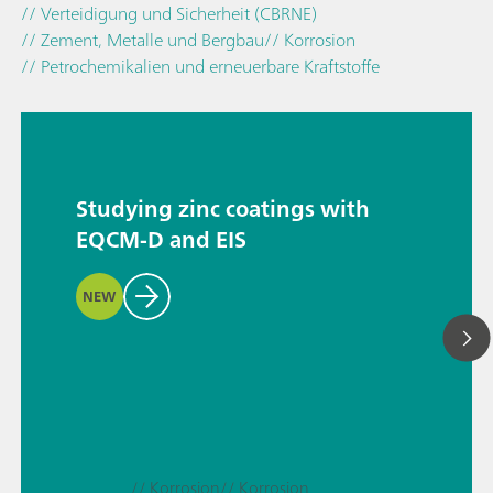
// Verteidigung und Sicherheit (CBRNE)
// Zement, Metalle und Bergbau
// Korrosion
// Petrochemikalien und erneuerbare Kraftstoffe
Studying zinc coatings with
EQCM-D and EIS
NEW
// Korrosion
// Korrosion