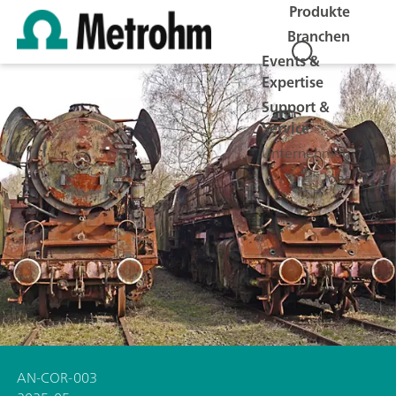
Produkte
Branchen
Events &
Expertise
Support &
Service
Unternehmen
Jobs
AN-COR-003