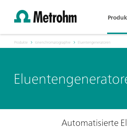
Produk
Produkte
Ionenchromatographie
Eluentengeneratoren
Eluentengenerator
Automatisierte El