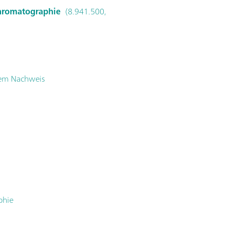
chromatographie
(8.941.500,
hem Nachweis
phie