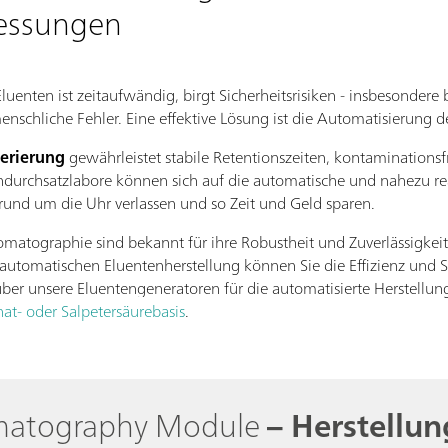
Messungen
luenten ist zeitaufwändig, birgt Sicherheitsrisiken - insbesonde
menschliche Fehler. Eine effektive Lösung ist die Automatisierung d
erierung
gewährleistet stabile Retentionszeiten, kontaminationsf
hdurchsatzlabore können sich auf die automatische und nahezu re
rund um die Uhr verlassen und so Zeit und Geld sparen.
matographie sind bekannt für ihre Robustheit und Zuverlässigkeit
utomatischen Eluentenherstellung können Sie die Effizienz und Si
ber unsere Eluentengeneratoren für die automatisierte Herstellu
at- oder Salpetersäurebasis
.
omatography Module
– Herstellu