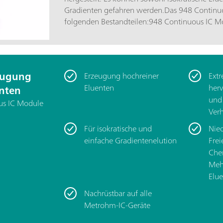
Gradienten gefahren werden.Das 948 Continuo
folgenden Bestandteilen:948 Continuous IC Module; Eluent 
Cartridge (EPC, 6.02850.200); kontinuierliche Anion Trap (CT, 6.02850.100);
Hochdruckdegasser (H-DEG, 6.02850.000); Beispielmethoden gemäss
Handbuch 948 Continuous IC Module.
eugung
Erzeugung hochreiner
Extr
Eluenten
herv
nten
und
ous IC Module
Verh
Für isokratische und
Nied
einfache Gradientenelution
Frei
Che
Meh
Elue
Nachrüstbar auf alle
Metrohm-IC-Geräte