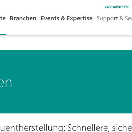
+43140562350
te
Branchen
Events & Expertise
Support & Se
en
uentherstellung: Schnellere, sich