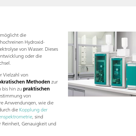
möglicht die
 hochreinen Hydroxid-
ektrolyse von Wasser. Dieses
entwicklung oder die
hsel.
r Vielzahl von
okratischen Methoden
zur
 bis hin zu
praktischen
Bestimmung von
re Anwendungen, wie die
durch die
Kopplung der
nspektrometrie
, sind
r Reinheit, Genauigkeit und