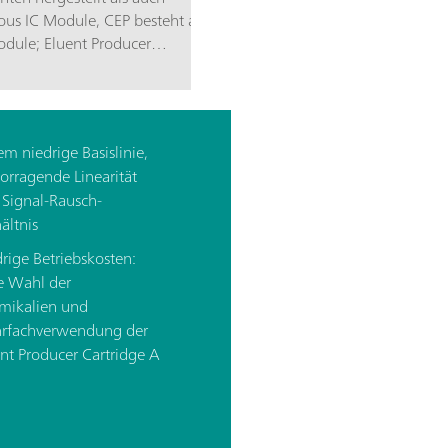
us IC Module, CEP besteht aus
Producer
em niedrige Basislinie,
orragende Linearität
 Signal-Rausch-
ältnis
rige Betriebskosten:
e Wahl der
mikalien und
rfachverwendung der
nt Producer Cartridge A