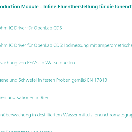
roduction Module – Inline-Eluentherstellung für die Ionen
hm IC Driver für OpenLab CDS
hm IC Driver für OpenLab CDS: Iodmessung mit amperometrisc
achung von PFASs in Wasserquellen
ene und Schwefel in festen Proben gemäß EN 17813
en und Kationen in Bier
nüberwachung in destilliertem Wasser mittels Ionenchromatogra