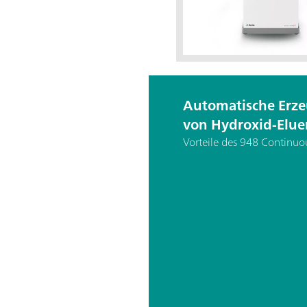
Automatische Erz
von Hydroxid-Elue
Vorteile des 948 Continu