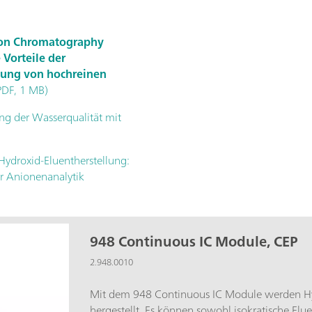
Ion Chromatography
 Vorteile der
lung von hochreinen
PDF, 1 MB)
ng der Wasserqualität mit
ydroxid-Eluentherstellung:
r Anionenanalytik
948 Continuous IC Module, CEP
2.948.0010
Mit dem 948 Continuous IC Module werden Hy
hergestellt. Es können sowohl isokratische Elue