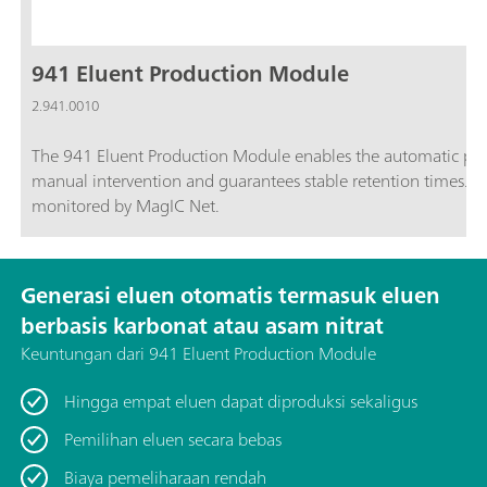
941 Eluent Production Module
2.941.0010
The 941 Eluent Production Module enables the automatic prod
manual intervention and guarantees stable retention times. I
monitored by MagIC Net.
Generasi eluen otomatis termasuk eluen
berbasis karbonat atau asam nitrat
Keuntungan dari 941 Eluent Production Module
Hingga empat eluen dapat diproduksi sekaligus
Pemilihan eluen secara bebas
Biaya pemeliharaan rendah