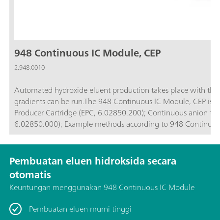
948 Continuous IC Module, CEP
2.948.0010
Automated hydroxide eluent production takes place with the
gradients can be run.The 948 Continuous IC Module, CEP is comp
Producer Cartridge (EPC, 6.02850.200); Continuous anion trap (CT, 6.02850.100); High-pressure degasser (H-DEG,
6.02850.000); Example methods according to 948 Cont
Pembuatan eluen hidroksida secara
otomatis
Keuntungan menggunakan 948 Continuous IC Module
Pembuatan eluen murni tinggi