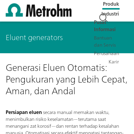
Produk
Industri
Pusat
Informasi
Eluent generators
Bantuan
dan Servis
Perusahaan
Karir
Generasi Eluen Otomatis:
Pengukuran yang Lebih Cepat,
Aman, dan Andal
Persiapan eluen
secara manual memakan waktu,
menimbulkan risiko keselamatan—terutama saat
menangani zat korosif—dan rentan terhadap kesalahan
manusia. Otomatisasi secara efektif mengatasi tantangan-