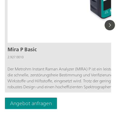
Mira P Basic
2.927.0010
Der Metrohm Instant Raman Analyzer (MIRA) P ist ein leistun
die schnelle, zerstörungsfreie Bestimmung und Verifizierung
Wirkstoffe und Hilfsstoffe, eingesetzt wird. Trotz der gering
robustes Design und einen hocheffizienten Spektrographen, de
(ORS)-Technologie ausgestattet ist. Das MIRA P erfüllt die Ric
MIRA P Basic-Paket ermöglicht es dem Benutzer, das MIRA P a
Angebot anfragen
Paket ist ein Starter-Paket, das die für den Betrieb des MIR
Basispaket enthält das MIRA Kalibrier-/Verifizierungszubehör