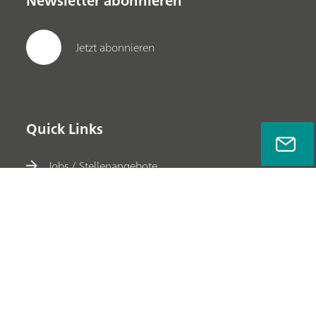
Newsletter abonnieren
Jetzt abonnieren
Quick Links
Jobs / Stellenangebote
Product Help Center
Document Finder
Certificate Finder
MSDS Finder
Elektroden Finder
Webinar Center