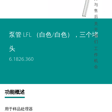
与
售
后
关
于
泵管 LFL （白色/白色），三个堵
我
们
头
工
作
6.1826.360
机
会
功能概述
用于样品处理器