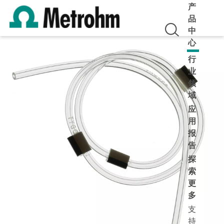
产
品
中
心
行
业
领
域
应
用
报
告
探
索
更
多
支
持