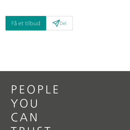
Få et tilbud
Del
PEOPLE
YOU
CAN