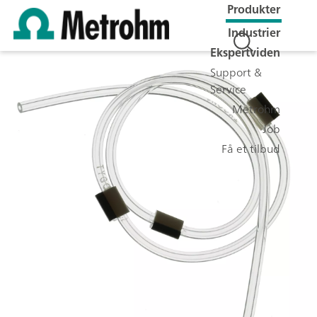
Produkter
Industrier
Ekspertviden
Support &
Service
Metrohm
Job
Få et tilbud