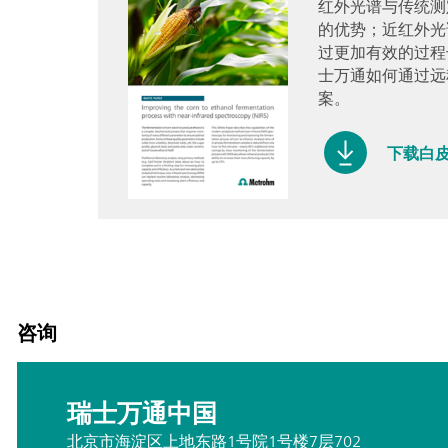
红外光谱与传统测
的优势；近红外光
过更加有效的过程
士万通如何通过远
案。
下载白
咨询
瑞士万通中国
北京市海淀区上地东路1号院1号楼7层702