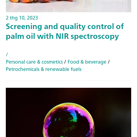
2 thg 10, 2023
Screening and quality control of
palm oil with NIR spectroscopy
/
Personal care & cosmetics
/
Food & beverage
/
Petrochemicals & renewable fuels