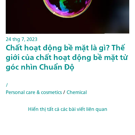
24 thg 7, 2023
Chất hoạt động bề mặt là gì? Thế
giới của chất hoạt động bề mặt từ
góc nhìn Chuẩn Độ
/
Personal care & cosmetics
/
Chemical
Hiển thị tất cả các bài viết liên quan