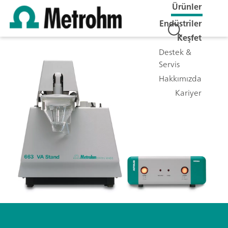
Ürünler
Endüstriler
Keşfet
Destek &
Servis
Hakkımızda
Kariyer