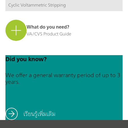
Cyclic Voltammetric Stripping
What do you need?
VA/CVS Product Guide
Did you know?
We offer a general warranty period of up to 3
years.
เรียนรู้เพิ่มเติม