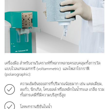
เครื่องมือ สำหรับงานวิเคราะห์ที่หลากหลายครอบคลุมทั้งการวัด
แบบโวลแทมเมททรี (voltammetric) และโพลาโรกราฟี
(polarographic):
ความเข้มข้นของสารที่ปริมาณน้อยมาก เช่น แคดเมียม,
ตะกั่ว, นิกเกิล, โคบอลต์ หรือเหล็กในน้ำทะเล เกลือ รวม
ทั้งสารเคมีที่มีความบริสุทธิ์สูง
โลหะทรานซิชันในน้ำ