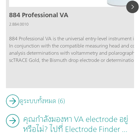
884 Professional VA
2.884.0010
884 Professional VA is the universal entry-level instrument in
In conjunction with the compatible measuring head and compa
analysis determinations with voltammetry and polarography u
scTRACE Gold, the Bismuth drop electrode or determinations of
with "Cyclic Voltammetric Stripping" (CVS), "Cyclic Pulse Vol
chronopotentiometry (CP). The proven Metrohm electrode m
potentiostat/galvanostat and the extremely flexible viva soft
potentiostat with a certified calibrator readjusts itself autom
guaranteeing maximum precision. The replaceable measuring
ดูระบบทั้งหมด (6)
various applications with different electrodes.The viva software
evaluation.The 884 Professional VA is supplied with reduced
คุณกำลังมองหา VA electrode อยู่
electrodes. Electrode set and viva license need to be ordered 
หรือไม่? ไปที่ Electrode Finder ...