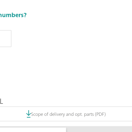
e numbers?
L
Scope of delivery and opt. parts (PDF)