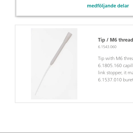
medföljande delar
Tip / M6 threa
6.1543.060
Tip with M6 thre
6.1805.160 capil
link stopper, it m
6.1537.010 buret