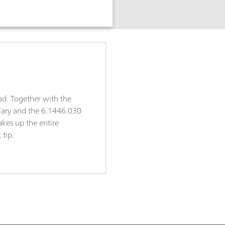
d
ad. Together with the
lary and the 6.1446.030
akes up the entire
 tip.