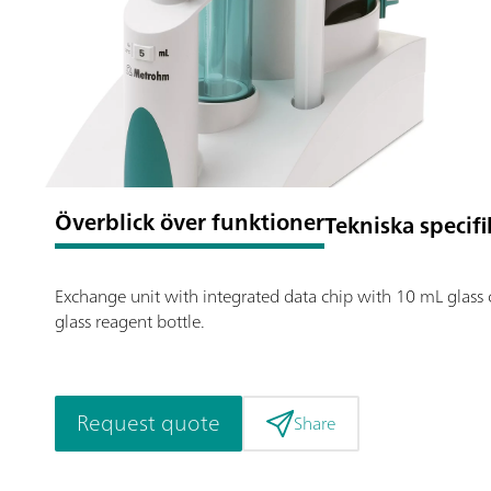
Överblick över funktioner
Tekniska specifi
Exchange unit with integrated data chip with 10 mL glass c
glass reagent bottle.
Request quote
Share