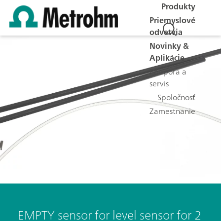
Produkty
Priemyslové
odvetvia
Novinky &
Aplikácie
Podpora a
servis
Spoločnosť
Zamestnanie
EMPTY sensor for level sensor for 2