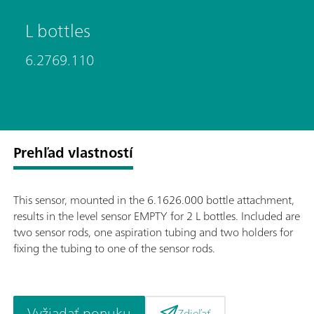
L bottles
6.2769.110
Prehľad vlastností
This sensor, mounted in the 6.1626.000 bottle attachment,
results in the level sensor EMPTY for 2 L bottles. Included are
two sensor rods, one aspiration tubing and two holders for
fixing the tubing to one of the sensor rods.
Vyžiadať ponuku
Zdieľať