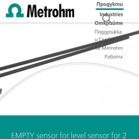
Продукти
Industries
Открийте
Поддръжка
и Сервиз
За Metrohm
Работа
EMPTY sensor for level sensor for 2