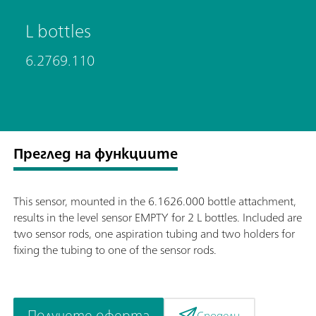
L bottles
6.2769.110
Преглед на функциите
This sensor, mounted in the 6.1626.000 bottle attachment,
results in the level sensor EMPTY for 2 L bottles. Included are
two sensor rods, one aspiration tubing and two holders for
fixing the tubing to one of the sensor rods.
Получете оферта
Сподели