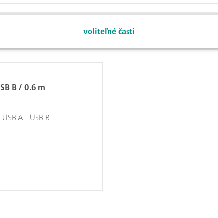
voliteľné časti
SB B / 0.6 m
 USB A - USB B