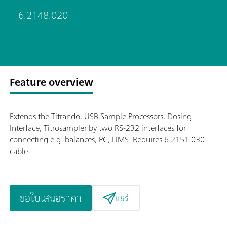
6.2148.020
Feature overview
Extends the Titrando, USB Sample Processors, Dosing
Interface, Titrosampler by two RS-232 interfaces for
connecting e.g. balances, PC, LIMS. Requires 6.2151.030
cable.
ขอใบเสนอราคา
แชร์