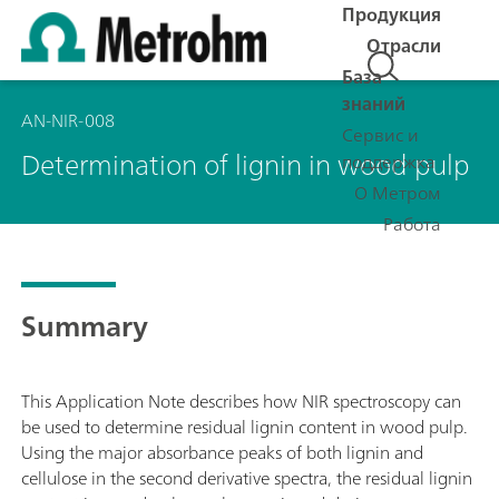
Продукция
Отрасли
База
знаний
AN-NIR-008
Сервис и
Determination of lignin in wood pulp
поддержка
О Метром
Работа
Summary
This Application Note describes how NIR spectroscopy can
be used to determine residual lignin content in wood pulp.
Using the major absorbance peaks of both lignin and
cellulose in the second derivative spectra, the residual lignin