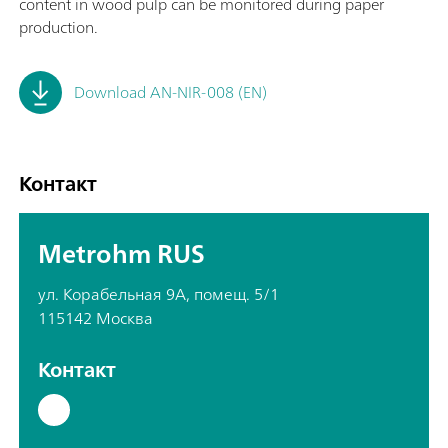
content in wood pulp can be monitored during paper
production.
Download AN-NIR-008 (EN)
Контакт
Metrohm RUS
ул. Корабельная 9А, помещ. 5/1
115142 Москва
Контакт