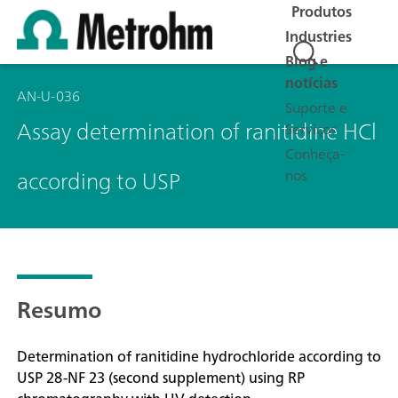
Produtos
Industries
Blog e
notícias
AN-U-036
Suporte e
Assay determination of ranitidine HCl
Serviços
Conheça-
according to USP
nos
Resumo
Determination of ranitidine hydrochloride according to
USP 28-NF 23 (second supplement) using RP