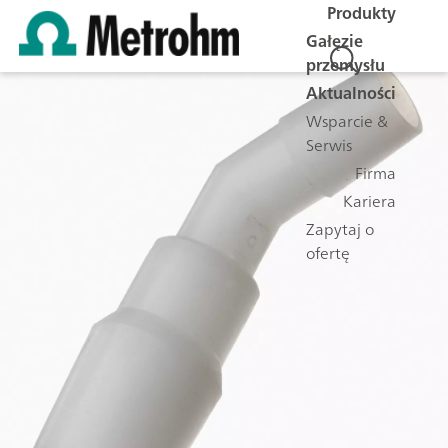
Produkty
Gałęzie
przemysłu
Aktualności
Wsparcie &
Serwis
Firma
Kariera
Zapytaj o
ofertę