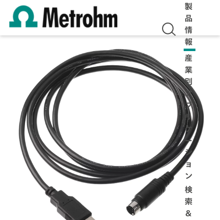
製
品
情
報
産
業
別
ア
プ
リ
ケ
ー
シ
ョ
ン
検
索
＆