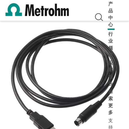
产
品
中
心
行
业
领
域
应
用
报
告
探
索
更
多
支
持