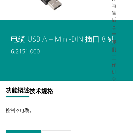
与
售
后
关
于
电缆 USB A – Mini-DIN 插口 8 针
我
们
6.2151.000
工
作
机
会
功能概述
技术规格
控制器电缆。