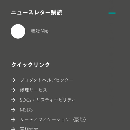
情
報
ニュースレター購読
保
守
購読開始
＆
修
理
会
社
クイックリンク
情
報
プロダクトヘルプセンター
採
用
修理サービス
情
SDGs / サスティナビリティ
報
MSDS
サーティフィケーション（認証）
電極検索