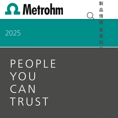
製
品
情
報
産
2025
業
別
ア
プ
PEOPLE
リ
ケ
YOU
ー
シ
CAN
ョ
ン
TRUST
検
索
＆