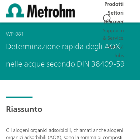
Prodotti
Settori
Discover
Supporto
WP-081
& Service
Determinazione rapida degli AOX
Società
Jobs
nelle acque secondo DIN 38409-59
Riassunto
Gli alogeni organici adsorbibili, chiamati anche alogeni
organici adsorbibili (AOX), sono la somma di composti