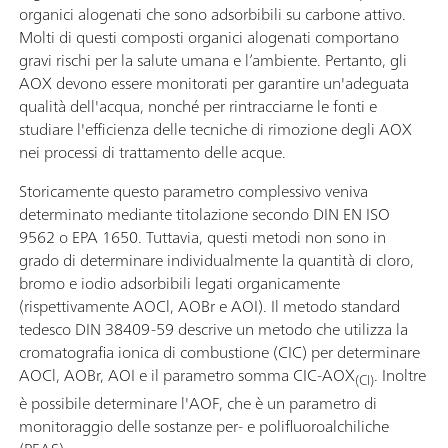
organici alogenati che sono adsorbibili su carbone attivo.
Molti di questi composti organici alogenati comportano
gravi rischi per la salute umana e l’ambiente. Pertanto, gli
AOX devono essere monitorati per garantire un'adeguata
qualità dell'acqua, nonché per rintracciarne le fonti e
studiare l'efficienza delle tecniche di rimozione degli AOX
nei processi di trattamento delle acque.
Storicamente questo parametro complessivo veniva
determinato mediante titolazione secondo DIN EN ISO
9562 o EPA 1650. Tuttavia, questi metodi non sono in
grado di determinare individualmente la quantità di cloro,
bromo e iodio adsorbibili legati organicamente
(rispettivamente AOCl, AOBr e AOI). Il metodo standard
tedesco DIN 38409-59 descrive un metodo che utilizza la
cromatografia ionica di combustione (CIC) per determinare
AOCl, AOBr, AOI e il parametro somma CIC-AOX
. Inoltre
(Cl)
è possibile determinare l'AOF, che è un parametro di
monitoraggio delle sostanze per- e polifluoroalchiliche