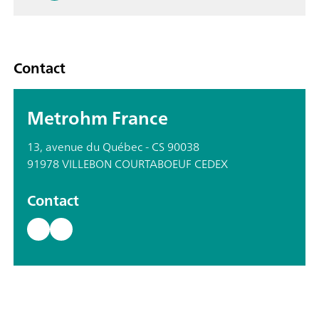
Contact
Metrohm France
13, avenue du Québec - CS 90038
91978 VILLEBON COURTABOEUF CEDEX
Contact