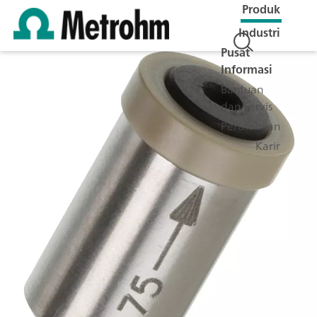
Produk
Industri
Pusat
Informasi
Bantuan
dan Servis
Perusahaan
Karir