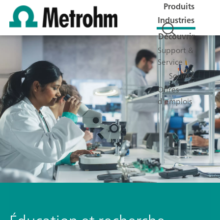
Produits
Industries
Découvrir
Support &
Service
Société
Offres
d'emplois