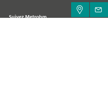
Suivez Metrohm
Politique de confidentialité
Mentions légales
Découvrir Metrohm
© Metrohm AG 2022-2026