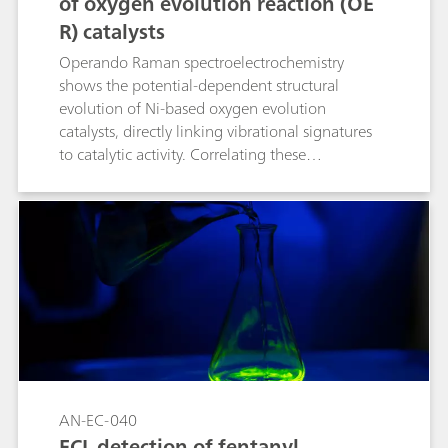
of oxygen evolution reaction (OE
R) catalysts
Operando Raman spectroelectrochemistry
shows the potential-dependent structural
evolution of Ni-based oxygen evolution
catalysts, directly linking vibrational signatures
to catalytic activity. Correlating these
spectroscopic markers with electrochemical
performance not only clarifies OER (oxygen
evolution reaction) mechanisms but also guides
the design of Ni-based catalysts for related
oxidation reactions.
AN-EC-040
ECL detection of fentanyl